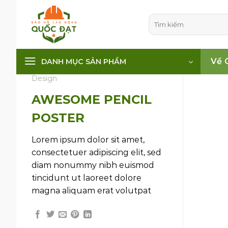
Skip
to
Tìm
kiếm:
content
Về 
DANH MỤC SẢN PHẨM
Design
AWESOME PENCIL
POSTER
Lorem ipsum dolor sit amet,
consectetuer adipiscing elit, sed
diam nonummy nibh euismod
tincidunt ut laoreet dolore
magna aliquam erat volutpat