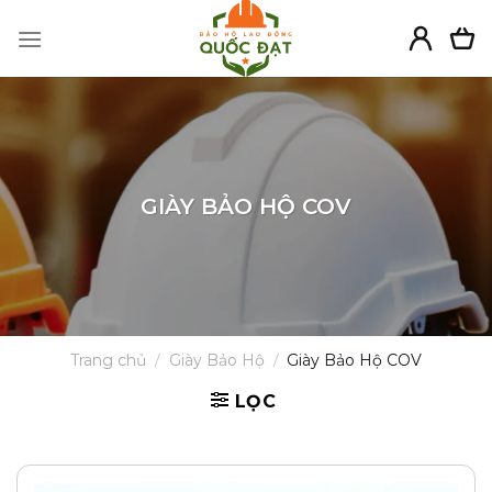
Skip
to
content
GIÀY BẢO HỘ COV
Trang chủ
/
Giày Bảo Hộ
/
Giày Bảo Hộ COV
LỌC