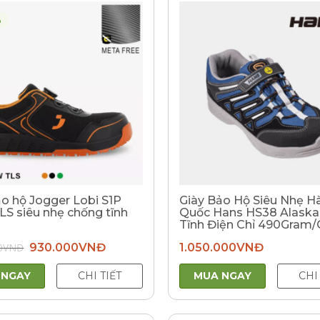
%
ảo hộ Jogger Lobi S1P
Giày Bảo Hộ Siêu Nhẹ H
S siêu nhẹ chống tĩnh
Quốc Hans HS38 Alask
Tĩnh Điện Chỉ 490Gram/
Giá
Giá
0
VNĐ
930.000
VNĐ
1.050.000
VNĐ
gốc
hiện
là:
tại
1.100.000VNĐ.
là:
 NGAY
CHI TIẾT
MUA NGAY
CHI
930.000VNĐ.