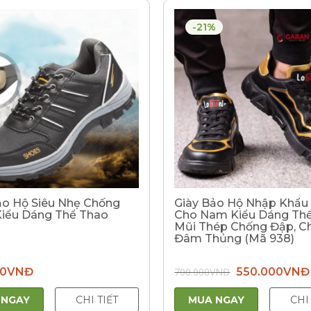
-21%
ảo Hộ Siêu Nhẹ Chống
Giày Bảo Hộ Nhập Khẩ
Kiểu Dáng Thể Thao
Cho Nam Kiểu Dáng Th
Mũi Thép Chống Đập, C
Đâm Thủng (Mã 938)
Giá
00
VNĐ
700.000
VNĐ
550.000
VNĐ
gốc
là:
700.000VNĐ.
 NGAY
CHI TIẾT
MUA NGAY
CHI