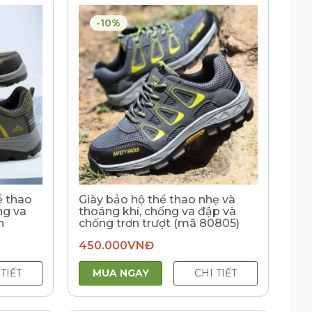
-10%
ể thao
Giày bảo hộ thể thao nhẹ và
ng va
thoáng khí, chống va đập và
n
chống trơn trượt (mã 80805)
Giá
450.000
VNĐ
hiện
tại
là:
 TIẾT
MUA NGAY
CHI TIẾT
420.000VNĐ.