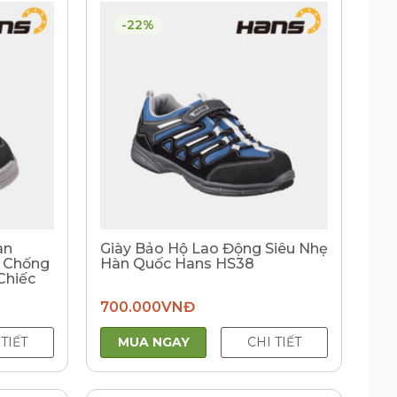
-22%
àn
Giày Bảo Hộ Lao Động Siêu Nhẹ
a Chống
Hàn Quốc Hans HS38
Chiếc
700.000
VNĐ
 TIẾT
MUA NGAY
CHI TIẾT