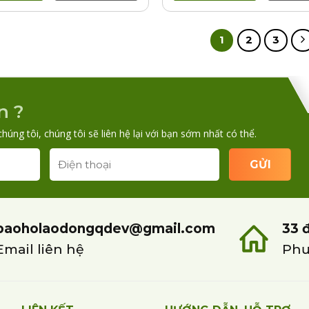
1
2
3
n ?
chúng tôi, chúng tôi sẽ liên hệ lại với bạn sớm nhất có thể.
baoholaodongqdev@gmail.com
33 
Email liên hệ
Phư