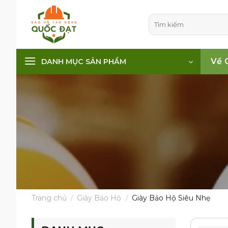
Skip
to
Tìm
kiếm:
content
Về 
DANH MỤC SẢN PHẨM
Trang chủ
/
Giày Bảo Hộ
/
Giày Bảo Hộ Siêu Nhẹ