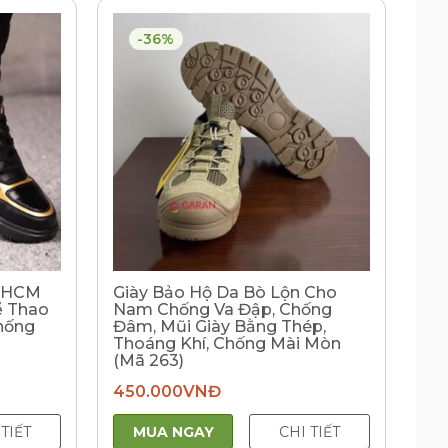
-36%
u HCM
Giày Bảo Hộ Da Bò Lộn Cho
ể Thao
Nam Chống Va Đập, Chống
hống
Đâm, Mũi Giày Bằng Thép,
Thoáng Khí, Chống Mài Mòn
(Mã 263)
Giá
450.000
VNĐ
hiện
tại
là:
 TIẾT
MUA NGAY
CHI TIẾT
550.000VNĐ.