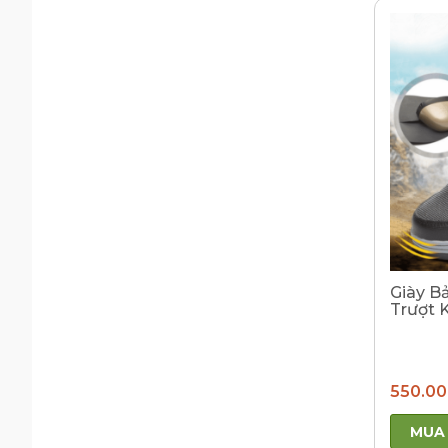
Giày B
Trượt 
550.0
MUA