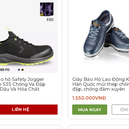
ảo hộ Safety Jogger
Giày Bảo Hộ Lao Động K
 S3S Chống Va Đập
Hàn Quốc mũi thép chố
Dầu Và Hóa Chất
đập, chống đâm xuyên
1.550.000
VNĐ
LIÊN HỆ
MUA NGAY
CHI