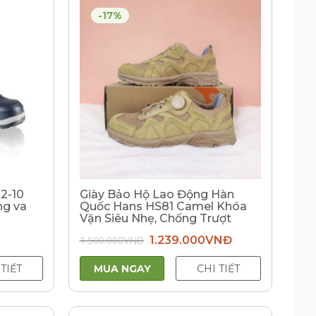
-17%
2-10
Giày Bảo Hộ Lao Động Hàn
ng va
Quốc Hans HS81 Camel Khóa
Vặn Siêu Nhẹ, Chống Trượt
Giá
Giá
1.500.000
VNĐ
1.239.000
VNĐ
gốc
hiện
là:
tại
1.500.000VNĐ.
là:
 TIẾT
MUA NGAY
CHI TIẾT
1.239.000VNĐ.