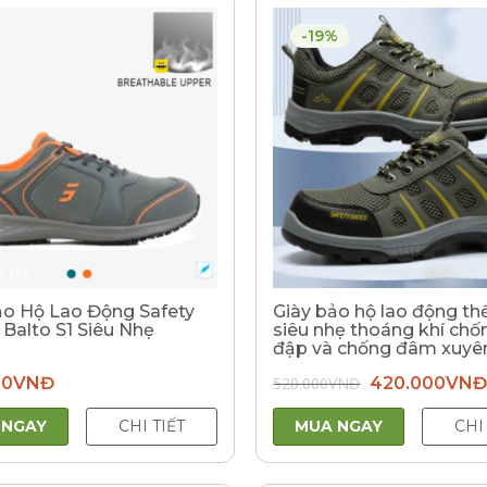
-19%
ảo Hộ Lao Động Safety
Giày bảo hộ lao động th
 Balto S1 Siêu Nhẹ
siêu nhẹ thoáng khí chố
đập và chống đâm xuyê
Giá
00
VNĐ
520.000
VNĐ
420.000
VNĐ
gốc
là:
520.000VNĐ.
 NGAY
CHI TIẾT
MUA NGAY
CHI