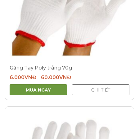
Găng Tay Poly trắng 70g
6.000
VNĐ
60.000
VNĐ
–
MUA NGAY
CHI TIẾT