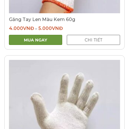
Găng Tay Len Màu Kem 60g
4.000
VNĐ
5.000
VNĐ
–
MUA NGAY
CHI TIẾT