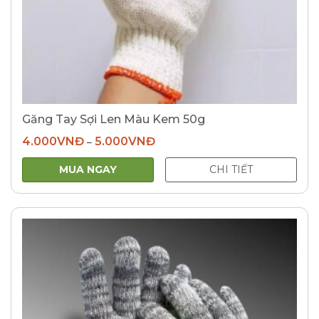
Găng Tay Sợi Len Màu Kem 50g
4.000
VNĐ
5.000
VNĐ
–
MUA NGAY
CHI TIẾT