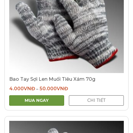
Bao Tay Sợi Len Muối Tiêu Xám 70g
4.000
VNĐ
50.000
VNĐ
–
MUA NGAY
CHI TIẾT