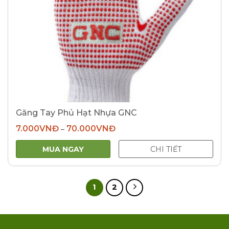
Găng Tay Phủ Hạt Nhựa GNC
7.000
VNĐ
70.000
VNĐ
–
MUA NGAY
CHI TIẾT
1
2