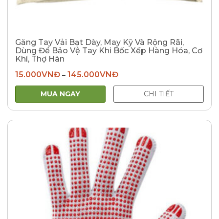
Găng Tay Vải Bạt Dày, May Kỹ Và Rộng Rãi,
Dùng Để Bảo Vệ Tay Khi Bốc Xếp Hàng Hóa, Cơ
Khí, Thợ Hàn
15.000
VNĐ
145.000
VNĐ
–
MUA NGAY
CHI TIẾT