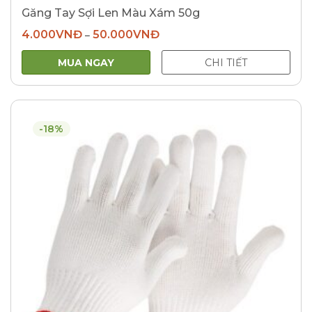
Găng Tay Sợi Len Màu Xám 50g
4.000
VNĐ
50.000
VNĐ
–
MUA NGAY
CHI TIẾT
-18%