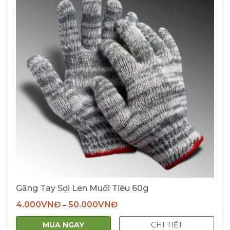
Găng Tay Sợi Len Muối Tiêu 60g
4.000
VNĐ
50.000
VNĐ
–
MUA NGAY
CHI TIẾT