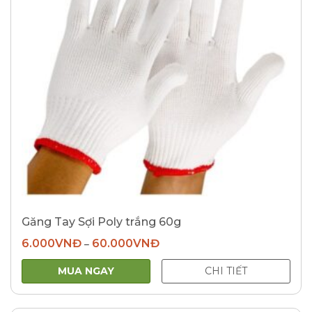
Găng Tay Sợi Poly trắng 60g
6.000
VNĐ
60.000
VNĐ
–
MUA NGAY
CHI TIẾT