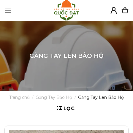
Skip
to
content
GĂNG TAY LEN BẢO HỘ
Trang chủ
/
Găng Tay Bảo Hộ
/
Găng Tay Len Bảo Hộ
LỌC