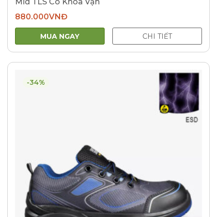
Mid TLS Có Khóa Vặn
880.000
VNĐ
MUA NGAY
CHI TIẾT
-34%