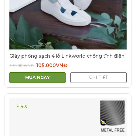
Giày phòng sạch 4 lỗ Linkworld chống tĩnh điện
Giá
Giá
140.000
VNĐ
105.000
VNĐ
gốc
hiện
là:
tại
140.000VNĐ.
là:
MUA NGAY
CHI TIẾT
105.000VNĐ.
-14%