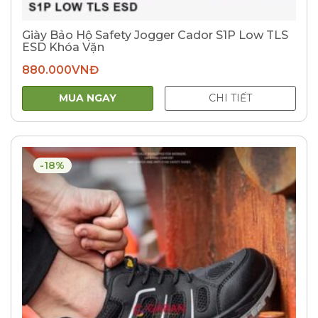
Giày Bảo Hộ Safety Jogger Cador S1P Low TLS
ESD Khóa Vặn
880.000
VNĐ
MUA NGAY
CHI TIẾT
-18%