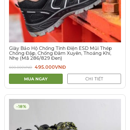
Giày Bảo Hộ Chống Tĩnh Điện ESD Mũi Thép
Chống Đập, Chống Đâm Xuyên, Thoáng Khí,
Nhẹ (Mã 286/829 Đen)
Giá
Giá
600.000
VNĐ
495.000
VNĐ
gốc
hiện
là:
tại
600.000VNĐ.
là:
MUA NGAY
CHI TIẾT
495.000VNĐ.
-18%