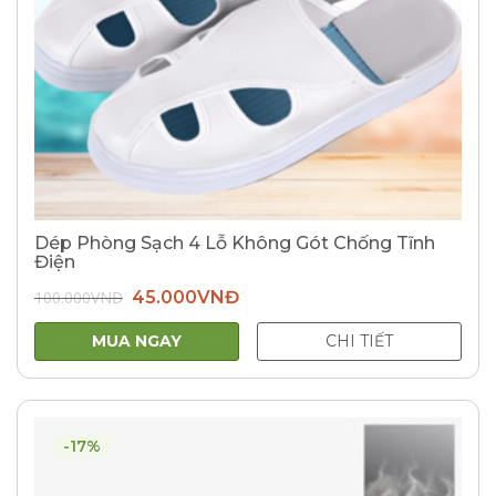
Dép Phòng Sạch 4 Lỗ Không Gót Chống Tĩnh
Điện
Giá
Giá
100.000
VNĐ
45.000
VNĐ
gốc
hiện
là:
tại
100.000VNĐ.
là:
MUA NGAY
CHI TIẾT
45.000VNĐ.
-17%