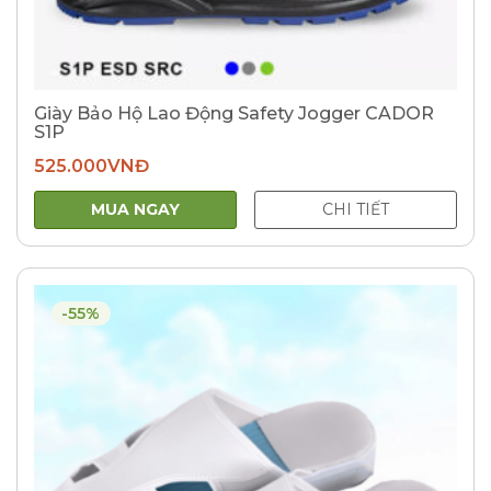
Giày Bảo Hộ Lao Động Safety Jogger CADOR
S1P
525.000
VNĐ
MUA NGAY
CHI TIẾT
-55%