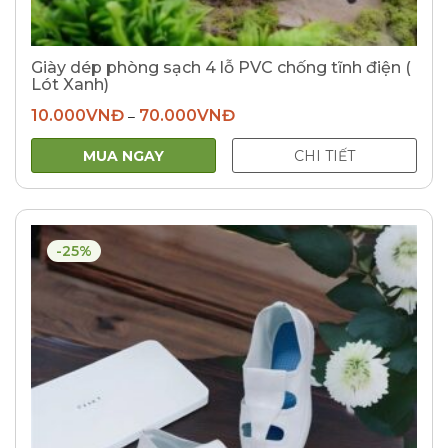
Giày dép phòng sạch 4 lỗ PVC chống tĩnh điện (
Lót Xanh)
10.000
VNĐ
70.000
VNĐ
–
MUA NGAY
CHI TIẾT
-25%