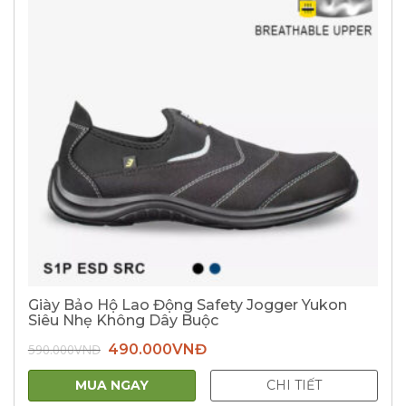
Giày Bảo Hộ Lao Động Safety Jogger Yukon
Siêu Nhẹ Không Dây Buộc
Giá
Giá
590.000
VNĐ
490.000
VNĐ
gốc
hiện
là:
tại
590.000VNĐ.
là:
MUA NGAY
CHI TIẾT
490.000VNĐ.