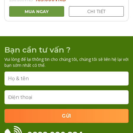
gốc
hiện
là:
tại
200.000VNĐ.
là:
MUA NGAY
CHI TIẾT
165.000VNĐ.
Bạn cần tư vấn ?
Vui lòng để lại thông tin cho chúng tôi, chúng tôi sẽ liên hệ lại với
bạn sớm nhất có thể.