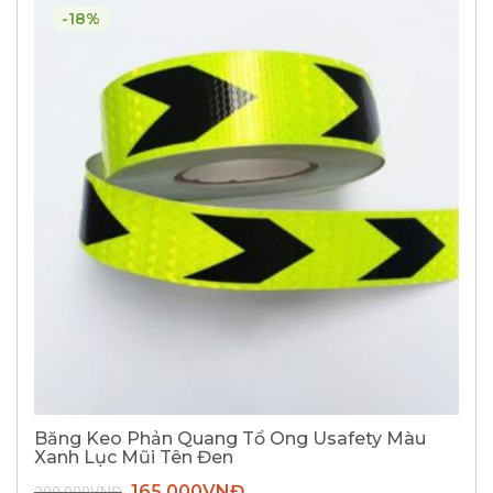
-18%
Băng Keo Phản Quang Tổ Ong Usafety Màu
Xanh Lục Mũi Tên Đen
Giá
Giá
200.000
VNĐ
165.000
VNĐ