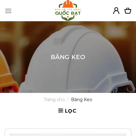
Skip
to
content
BĂNG KEO
Trang chủ
/
Băng Keo
LỌC