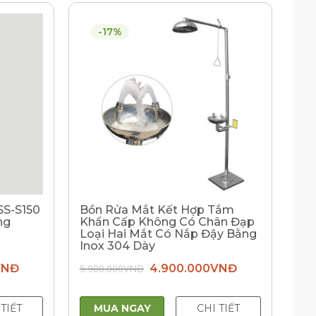
-17%
SS-S150
Bồn Rửa Mắt Kết Hợp Tắm
ng
Khẩn Cấp Không Có Chân Đạp
Loại Hai Mắt Có Nắp Đậy Bằng
Inox 304 Dày
Giá
Giá
Giá
VNĐ
5.900.000
VNĐ
4.900.000
VNĐ
hiện
gốc
hiện
tại
là:
tại
Đ.
là:
5.900.000VNĐ.
là:
4.900.000VNĐ.
4.900.000VNĐ.
 TIẾT
MUA NGAY
CHI TIẾT