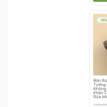
-8%
Bồn Rử
Tường 
Không 
Khẩn C
Rửa Mắ
1.800.00