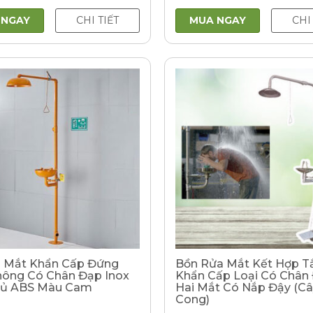
gốc
hiện
gốc
là:
tại
là:
1.800.000VNĐ.
là:
5.900.000VN
 NGAY
CHI TIẾT
MUA NGAY
CHI
1.650.000VNĐ.
 Mắt Khẩn Cấp Đứng
Bồn Rửa Mắt Kết Hợp 
hông Có Chân Đạp Inox
Khẩn Cấp Loại Có Chân 
hủ ABS Màu Cam
Hai Mắt Có Nắp Đậy (Câ
Cong)