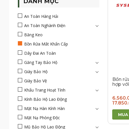
DANH MỤC
An Toàn Hàng Hải
An Toàn Nghành Điện
Băng Keo
Bồn Rửa Mắt Khẩn Cấp
Dây Đai An Toàn
Găng Tay Bảo Hộ
Giày Bảo Hộ
Bồn rử
Giày Bảo Vệ
hợp với
Khẩu Trang Hoạt Tính
6.560.
Kính Bảo Hộ Lao Động
17.850
Mặt Nạ Hàn Kính Hàn
MUA
Mặt Nạ Phòng Độc
Mũ Bảo Hộ Lao Động