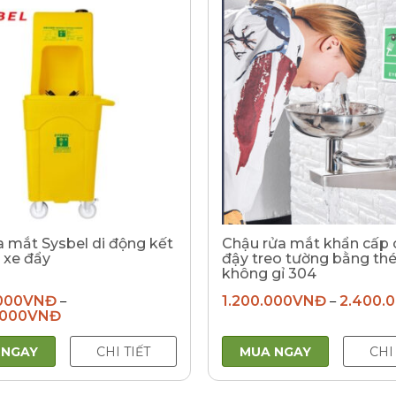
a mắt Sysbel di động kết
Chậu rửa mắt khẩn cấp 
 xe đẩy
đậy treo tường bằng th
không gỉ 304
000
VNĐ
1.200.000
VNĐ
2.400.
–
–
.000
VNĐ
 NGAY
CHI TIẾT
MUA NGAY
CHI