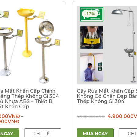
%
-17%
a Mắt Khẩn Cấp Chính
Cây Rửa Mắt Khẩn Cấp 
ằng Thép Không Gỉ 304
Không Có Chân Đạp Bằ
ủ Nhựa ABS – Thiết Bị
Thép Không Gỉ 304
t Khẩn Cấp
Giá
000
VNĐ
5.900.000
VNĐ
4.900.000
–
gốc
000
VNĐ
là:
5.900.000VN
 NGAY
CHI TIẾT
MUA NGAY
CHI