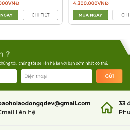
000
VNĐ
4.300.000
VNĐ
 NGAY
CHI TIẾT
MUA NGAY
CHI
n ?
chúng tôi, chúng tôi sẽ liên hệ lại với bạn sớm nhất có thể.
baoholaodongqdev@gmail.com
33 
Email liên hệ
Phư