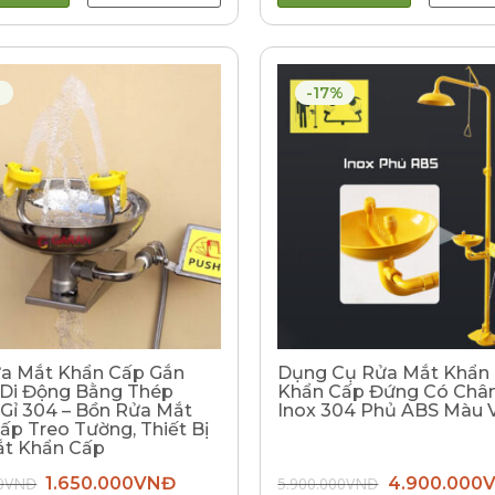
-17%
a Mắt Khẩn Cấp Gắn
Dụng Cụ Rửa Mắt Khẩn
Di Động Bằng Thép
Khẩn Cấp Đứng Có Châ
Gỉ 304 – Bồn Rửa Mắt
Inox 304 Phủ ABS Màu 
ấp Treo Tường, Thiết Bị
t Khẩn Cấp
Giá
Giá
Giá
0
VNĐ
1.650.000
VNĐ
5.900.000
VNĐ
4.900.000