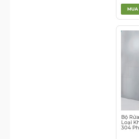
MUA
Bộ Rửa
Loại K
304 P