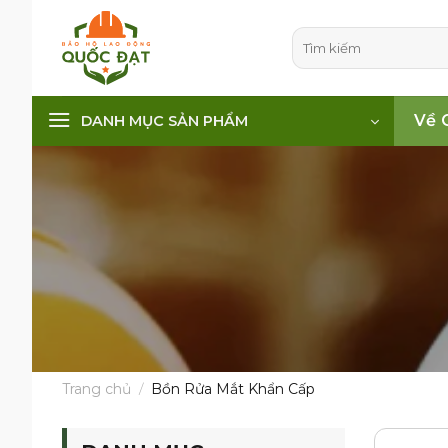
Skip
to
Tìm
kiếm:
content
Về 
DANH MỤC SẢN PHẨM
Trang chủ
/
Bồn Rửa Mắt Khẩn Cấp