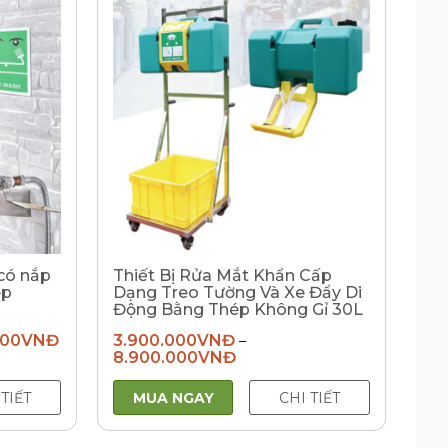
có nắp
Thiết Bị Rửa Mắt Khẩn Cấp
ép
Dạng Treo Tường Và Xe Đẩy Di
Động Bằng Thép Không Gỉ 30L
000
VNĐ
3.900.000
VNĐ
–
8.900.000
VNĐ
 TIẾT
MUA NGAY
CHI TIẾT