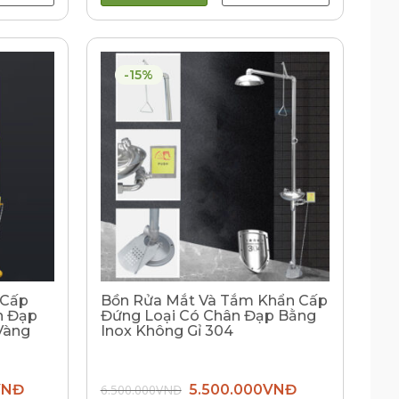
-15%
 Cấp
Bồn Rửa Mắt Và Tắm Khẩn Cấp
n Đạp
Đứng Loại Có Chân Đạp Bằng
Vàng
Inox Không Gỉ 304
Giá
Giá
Giá
VNĐ
6.500.000
VNĐ
5.500.000
VNĐ