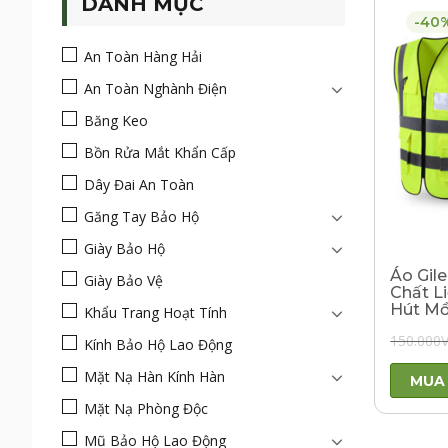
DANH MỤC
-40
An Toàn Hàng Hải
An Toàn Nghành Điện
Băng Keo
Bồn Rửa Mắt Khẩn Cấp
Dây Đai An Toàn
Găng Tay Bảo Hộ
Giày Bảo Hộ
Áo Gil
Giày Bảo Vệ
Chất L
Hút Mồ
Khẩu Trang Hoạt Tính
150.000
Kính Bảo Hộ Lao Động
Mặt Nạ Hàn Kính Hàn
MUA
Mặt Nạ Phòng Độc
Mũ Bảo Hộ Lao Động