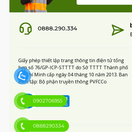
0888.290.334
Giấy phép thiết lập trang thông tin điện tử tổng
hợp số 76/GP-ICP-STTTT do Sở TTTT Thành phố
Hồ Chí Minh cấp ngày 04 tháng 10 năm 2013. Ban
Biên tập: Bộ phận truyền thông PVFCCo
0902706955
0888290334