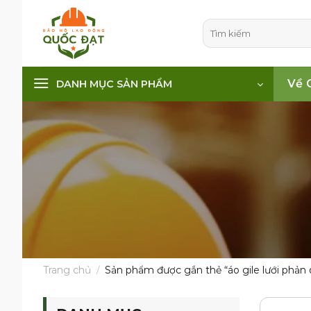
Skip
to
Tìm
kiếm:
content
Về 
DANH MỤC SẢN PHẨM
Trang chủ
/
Sản phẩm được gắn thẻ “áo gile lưới phản