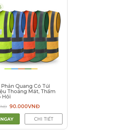
%
e Phản Quang Có Túi
iệu Thoáng Mát, Thấm
 Hôi
Giá
Giá
VNĐ
90.000
VNĐ
gốc
hiện
là:
tại
150.000VNĐ.
là:
 NGAY
CHI TIẾT
90.000VNĐ.