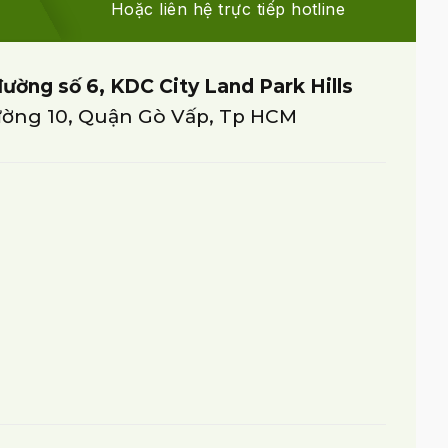
Hoặc liên hệ trực tiếp hotline
đường số 6, KDC City Land Park Hills
ờng 10, Quận Gò Vấp, Tp HCM