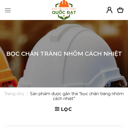
Skip
to
content
BỌC CHÂN TRÁNG NHÔM CÁCH NHIỆT
Trang chủ
/
Sản phẩm được gắn thẻ “bọc chân tráng nhôm
cách nhiệt”
LỌC