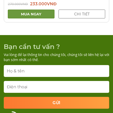
Giá
Giá
270.000
VNĐ
233.000
VNĐ
gốc
hiện
là:
tại
270.000VNĐ.
là:
MUA NGAY
CHI TIẾT
233.000VNĐ.
Bạn cần tư vấn ?
Vui lòng để lại thông tin cho chúng tôi, chúng tôi sẽ liên hệ lại với
bạn sớm nhất có thể.