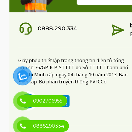
0888.290.334
Giấy phép thiết lập trang thông tin điện tử tổng
hợp số 76/GP-ICP-STTTT do Sở TTTT Thành phố
Hồ Chí Minh cấp ngày 04 tháng 10 năm 2013. Ban
Biên tập: Bộ phận truyền thông PVFCCo
0902706955
0888290334