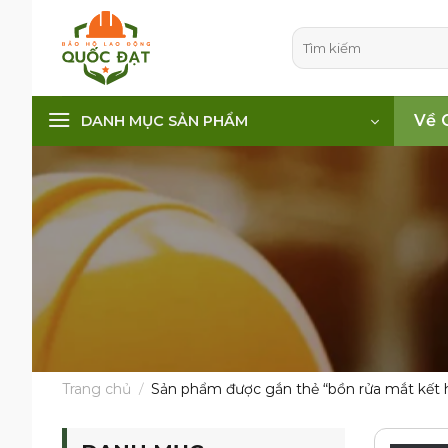
Skip
to
Tìm
kiếm:
content
Về 
DANH MỤC SẢN PHẨM
Trang chủ
/
Sản phẩm được gắn thẻ “bồn rửa mắt kết 