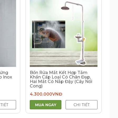
Đứng
Bồn Rửa Mắt Kết Hợp Tắm
p Inox
Khẩn Cấp Loại Có Chân Đạp,
Hai Mắt Có Nắp Đậy (Cây Nối
Cong)
4.300.000
VNĐ
 TIẾT
MUA NGAY
CHI TIẾT