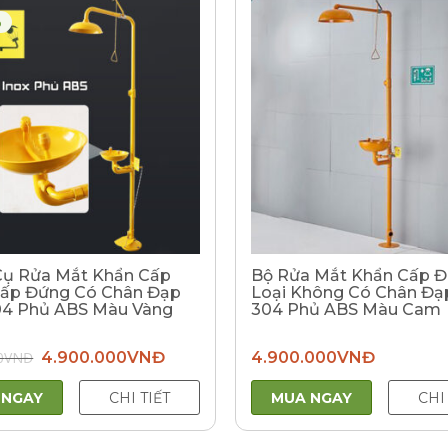
%
ụ Rửa Mắt Khẩn Cấp
Bộ Rửa Mắt Khẩn Cấp 
ấp Đứng Có Chân Đạp
Loại Không Có Chân Đạ
04 Phủ ABS Màu Vàng
304 Phủ ABS Màu Cam
Giá
Giá
0
VNĐ
4.900.000
VNĐ
4.900.000
VNĐ
gốc
hiện
là:
tại
5.900.000VNĐ.
là:
 NGAY
CHI TIẾT
MUA NGAY
CHI
4.900.000VNĐ.