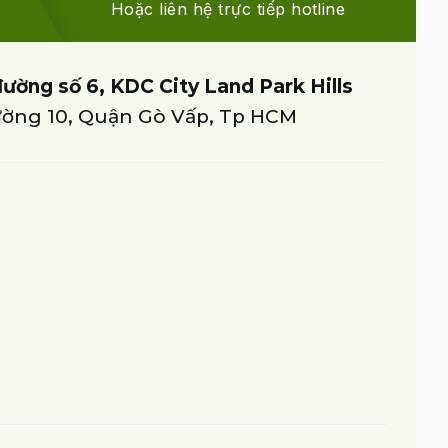
Hoặc liên hệ trực tiếp hotline
đường số 6, KDC City Land Park Hills
ờng 10, Quận Gò Vấp, Tp HCM