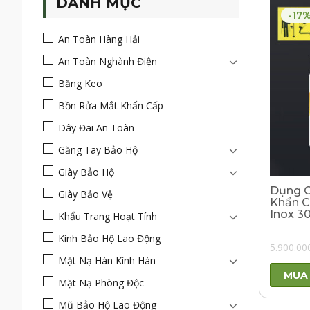
DANH MỤC
-17
An Toàn Hàng Hải
An Toàn Nghành Điện
Băng Keo
Bồn Rửa Mắt Khẩn Cấp
Dây Đai An Toàn
Găng Tay Bảo Hộ
Giày Bảo Hộ
Dụng C
Giày Bảo Vệ
Khẩn C
Inox 3
Khẩu Trang Hoạt Tính
Kính Bảo Hộ Lao Động
5.900.00
Mặt Nạ Hàn Kính Hàn
MUA
Mặt Nạ Phòng Độc
Mũ Bảo Hộ Lao Động