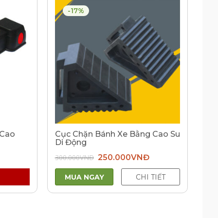
-17%
 Cao
Cục Chặn Bánh Xe Bằng Cao Su
Di Động
Giá
Giá
300.000
VNĐ
250.000
VNĐ
gốc
hiện
là:
tại
300.000VNĐ.
là:
MUA NGAY
CHI TIẾT
250.000VNĐ.