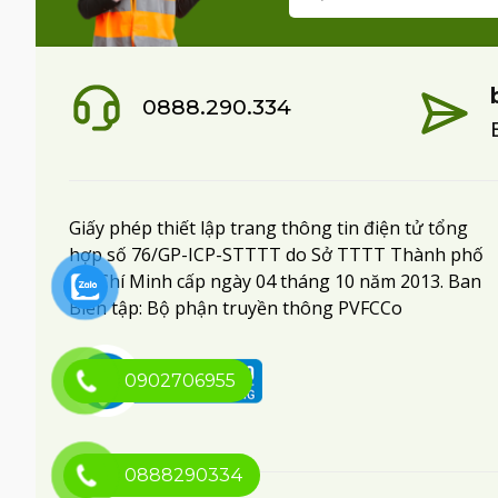
0888.290.334
Giấy phép thiết lập trang thông tin điện tử tổng
hợp số 76/GP-ICP-STTTT do Sở TTTT Thành phố
Hồ Chí Minh cấp ngày 04 tháng 10 năm 2013. Ban
Biên tập: Bộ phận truyền thông PVFCCo
0902706955
0888290334