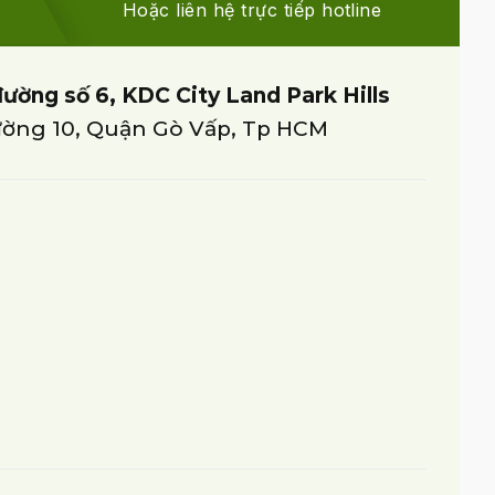
Hoặc liên hệ trực tiếp hotline
đường số 6, KDC City Land Park Hills
ờng 10, Quận Gò Vấp, Tp HCM