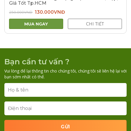
Giá Tốt Tp.HCM
Giá
Giá
250.000
VNĐ
130.000
VNĐ
gốc
hiện
là:
tại
250.000VNĐ.
là:
MUA NGAY
CHI TIẾT
130.000VNĐ.
Bạn cần tư vấn ?
Vui lòng để lại thông tin cho chúng tôi, chúng tôi sẽ liên hệ lại với
bạn sớm nhất có thể.