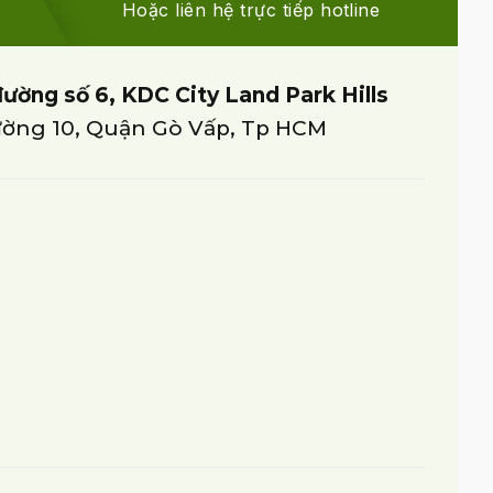
Hoặc liên hệ trực tiếp hotline
đường số 6, KDC City Land Park Hills
ờng 10, Quận Gò Vấp, Tp HCM