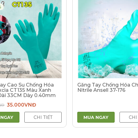
%
ay Cao Su Chống Hóa
Găng Tay Chống Hóa Ch
xcia CT135 Màu Xanh
Nitrile Ansell 37-176
Dài 33CM Dày 0.40mm
Giá
Giá
NĐ
35.000
VNĐ
gốc
hiện
là:
tại
50.000VNĐ.
là:
 NGAY
CHI TIẾT
MUA NGAY
CHI
35.000VNĐ.