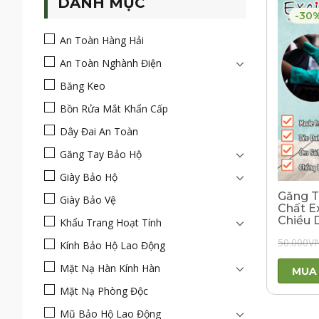
DANH MỤC
-30
An Toàn Hàng Hải
An Toàn Nghành Điện
Băng Keo
Bồn Rửa Mắt Khẩn Cấp
Dây Đai An Toàn
Găng Tay Bảo Hộ
Giày Bảo Hộ
Găng T
Giày Bảo Vệ
Chất E
Chiều 
Khẩu Trang Hoạt Tính
50.000
V
Kính Bảo Hộ Lao Động
Mặt Nạ Hàn Kính Hàn
MUA
Mặt Nạ Phòng Độc
Mũ Bảo Hộ Lao Động