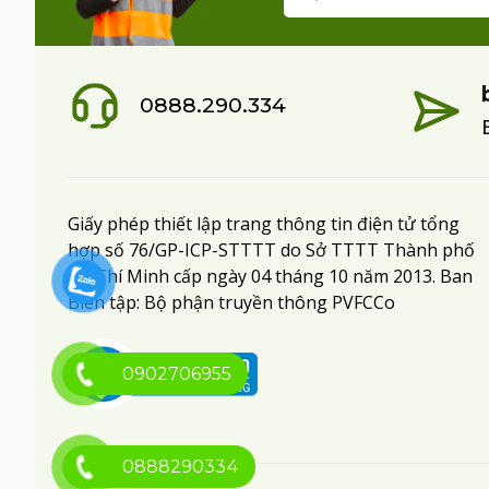
0888.290.334
Giấy phép thiết lập trang thông tin điện tử tổng
hợp số 76/GP-ICP-STTTT do Sở TTTT Thành phố
Hồ Chí Minh cấp ngày 04 tháng 10 năm 2013. Ban
Biên tập: Bộ phận truyền thông PVFCCo
0902706955
0888290334