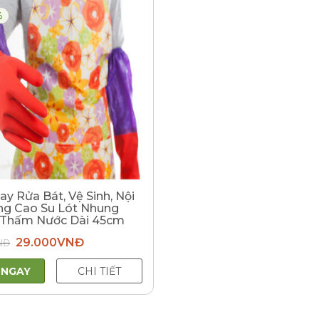
%
y Rửa Bát, Vệ Sinh, Nội
ng Cao Su Lót Nhung
 Thấm Nước Dài 45cm
Giá
Giá
NĐ
29.000
VNĐ
gốc
hiện
là:
tại
39.000VNĐ.
là:
 NGAY
CHI TIẾT
29.000VNĐ.