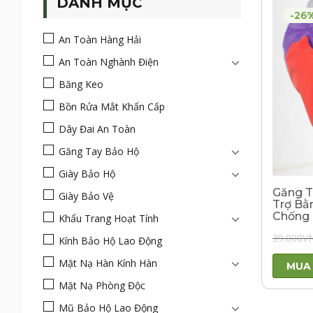
DANH MỤC
-26
An Toàn Hàng Hải
An Toàn Nghành Điện
Băng Keo
Bồn Rửa Mắt Khẩn Cấp
Dây Đai An Toàn
Găng Tay Bảo Hộ
Giày Bảo Hộ
Găng Ta
Giày Bảo Vệ
Trợ Bằ
Chống
Khẩu Trang Hoạt Tính
39.000
V
Kính Bảo Hộ Lao Động
Mặt Nạ Hàn Kính Hàn
MUA
Mặt Nạ Phòng Độc
Mũ Bảo Hộ Lao Động