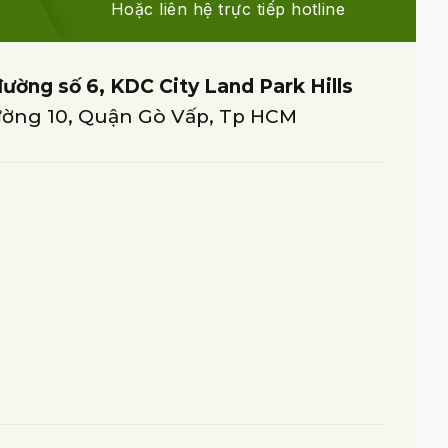
Hoặc liên hệ trực tiếp hotline
đường số 6, KDC City Land Park Hills
ờng 10, Quận Gò Vấp, Tp HCM