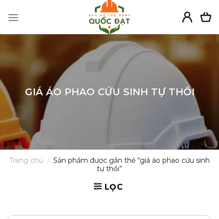
Skip
to
content
GIÁ ÁO PHAO CỨU SINH TỰ THỔI
Trang chủ
/
Sản phẩm được gắn thẻ “giá áo phao cứu sinh
tự thổi”
LỌC