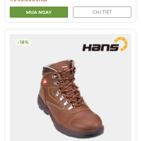
MUA NGAY
CHI TIẾT
-18%