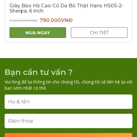
Giày Bảo Hộ Cao Cổ Da Bò Thật Hans HS05-2-
Sherpa, 6 inch
Giá
Giá
1.000.000
VNĐ
790.000
VNĐ
gốc
hiện
là:
tại
1.000.000VNĐ.
là:
MUA NGAY
CHI TIẾT
790.000VNĐ.
Bạn cần tư vấn ?
Vui lòng để lại thông tin cho chúng tôi, chúng tôi sẽ liên hệ lại với
bạn sớm nhất có thể.