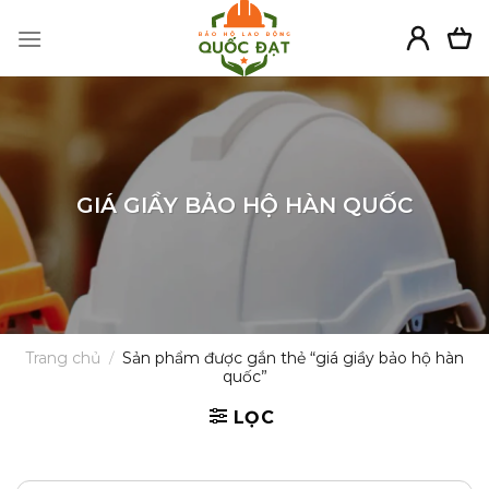
Skip
to
content
GIÁ GIẦY BẢO HỘ HÀN QUỐC
Trang chủ
/
Sản phẩm được gắn thẻ “giá giầy bảo hộ hàn
quốc”
LỌC