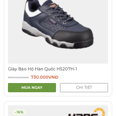
Giày Bảo Hộ Hàn Quốc HS207H-1
Giá
Giá
800.000
VNĐ
730.000
VNĐ
gốc
hiện
là:
tại
800.000VNĐ.
là:
MUA NGAY
CHI TIẾT
730.000VNĐ.
-16%