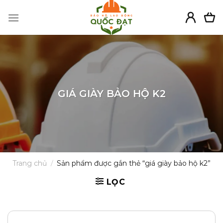
Skip
to
content
GIÁ GIÀY BẢO HỘ K2
Trang chủ
/
Sản phẩm được gắn thẻ “giá giày bảo hộ k2”
LỌC