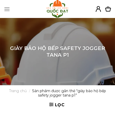
Skip
to
content
GIÀY BẢO HỘ BẾP SAFETY JOGGER
TANA P1
Trang chủ
/
Sản phẩm được gắn thẻ “giày bảo hộ bếp
safety jogger tana p1”
LỌC