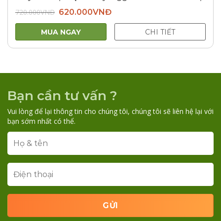
Giá
Giá
720.000
VNĐ
620.000
VNĐ
gốc
hiện
là:
tại
720.000VNĐ.
là:
MUA NGAY
CHI TIẾT
620.000VNĐ.
Bạn cần tư vấn ?
Vui lòng để lại thông tin cho chúng tôi, chúng tôi sẽ liên hệ lại với
bạn sớm nhất có thể.