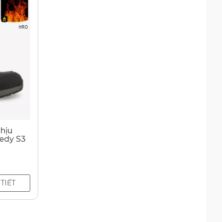
hịu
eedy S3
 TIẾT