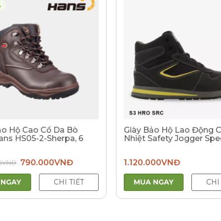
%
ảo Hộ Cao Cổ Da Bò
Giày Bảo Hộ Lao Động C
ans HS05-2-Sherpa, 6
Nhiệt Safety Jogger Sp
Giá
Giá
0
VNĐ
790.000
VNĐ
1.120.000
VNĐ
gốc
hiện
là:
tại
1.000.000VNĐ.
là:
 NGAY
CHI TIẾT
MUA NGAY
CHI
790.000VNĐ.