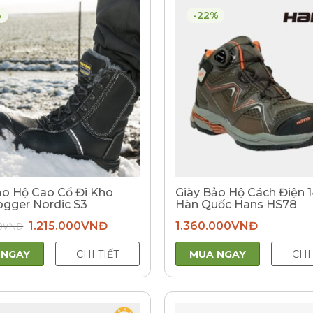
%
-22%
ảo Hộ Cao Cổ Đi Kho
Giày Bảo Hộ Cách Điện 
ogger Nordic S3
Hàn Quốc Hans HS78
Giá
Giá
0
VNĐ
1.215.000
VNĐ
1.360.000
VNĐ
gốc
hiện
là:
tại
1.531.000VNĐ.
là:
 NGAY
CHI TIẾT
MUA NGAY
CHI
1.215.000VNĐ.