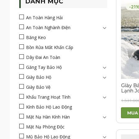
DANH MỤC
-21
An Toàn Hàng Hải
An Toàn Nghành Điện
Băng Keo
Bồn Rửa Mắt Khẩn Cấp
Dây Đai An Toàn
Găng Tay Bảo Hộ
Giày Bảo Hộ
Giày B
Giày Bảo Vệ
Lạnh J
Khẩu Trang Hoạt Tính
1.531.00
Kính Bảo Hộ Lao Động
MUA
Mặt Nạ Hàn Kính Hàn
Mặt Nạ Phòng Độc
Mũ Bảo Hộ Lao Động