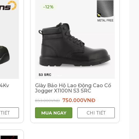
-12%
14Kv
Giày Bảo Hộ Lao Động Cao Cổ
Jogger X1100N S3 SRC
Giá
Giá
853.000
VNĐ
750.000
VNĐ
gốc
hiện
là:
tại
853.000VNĐ.
là:
 TIẾT
MUA NGAY
CHI TIẾT
750.000VNĐ.