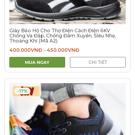
Giày Bảo Hộ Cho Thợ Điện Cách Điện 6KV
Chống Va Đập, Chống Đâm Xuyên, Siêu Nhẹ,
Thoáng Khí (Mã A2)
400.000
VNĐ
450.000
VNĐ
–
MUA NGAY
CHI TIẾT
-17%