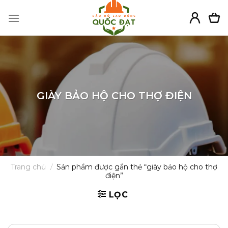
Skip
to
content
GIÀY BẢO HỘ CHO THỢ ĐIỆN
Trang chủ
/
Sản phẩm được gắn thẻ “giày bảo hộ cho thợ
điện”
LỌC