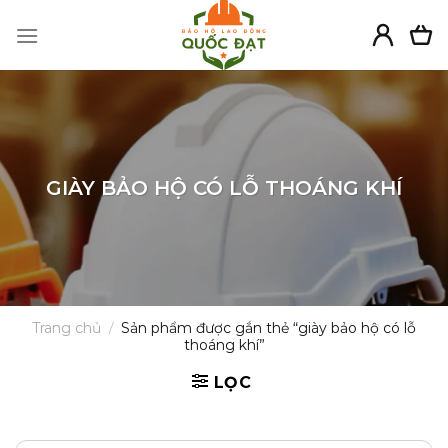
Skip
to
content
GIÀY BẢO HỘ CÓ LỖ THOÁNG KHÍ
Trang chủ
/
Sản phẩm được gắn thẻ “giày bảo hộ có lỗ
thoáng khí”
LỌC