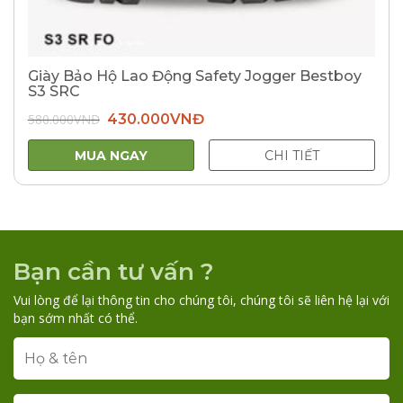
Giày Bảo Hộ Lao Động Safety Jogger Bestboy
S3 SRC
Giá
Giá
580.000
VNĐ
430.000
VNĐ
gốc
hiện
là:
tại
580.000VNĐ.
là:
MUA NGAY
CHI TIẾT
430.000VNĐ.
Bạn cần tư vấn ?
Vui lòng để lại thông tin cho chúng tôi, chúng tôi sẽ liên hệ lại với
bạn sớm nhất có thể.