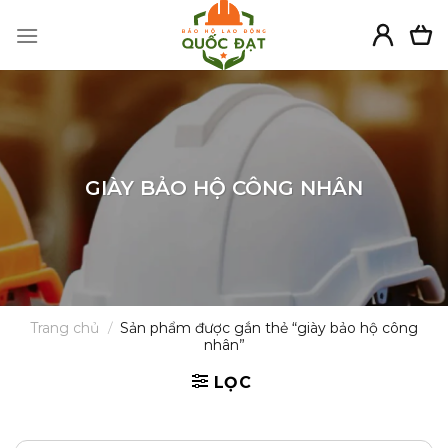
Skip
to
content
GIÀY BẢO HỘ CÔNG NHÂN
Trang chủ
/
Sản phẩm được gắn thẻ “giày bảo hộ công
nhân”
LỌC