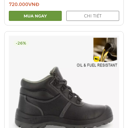
720.000
VNĐ
MUA NGAY
CHI TIẾT
-26%