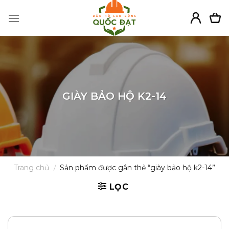
Skip
to
content
GIÀY BẢO HỘ K2-14
Trang chủ
/
Sản phẩm được gắn thẻ “giày bảo hộ k2-14”
LỌC