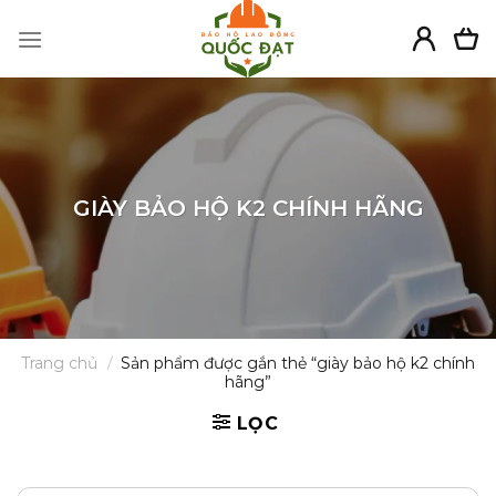
Skip
to
content
GIÀY BẢO HỘ K2 CHÍNH HÃNG
Trang chủ
/
Sản phẩm được gắn thẻ “giày bảo hộ k2 chính
hãng”
LỌC