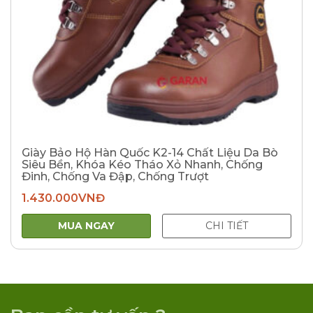
Giày Bảo Hộ Hàn Quốc K2-14 Chất Liệu Da Bò
Siêu Bền, Khóa Kéo Tháo Xỏ Nhanh, Chống
Đinh, Chống Va Đập, Chống Trượt
1.430.000
VNĐ
MUA NGAY
CHI TIẾT