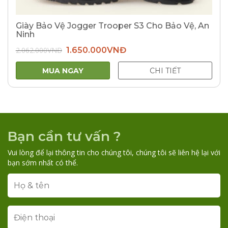
Giày Bảo Vệ Jogger Trooper S3 Cho Bảo Vệ, An
Ninh
Giá
Giá
2.062.000
VNĐ
1.650.000
VNĐ
gốc
hiện
là:
tại
2.062.000VNĐ.
là:
MUA NGAY
CHI TIẾT
1.650.000VNĐ.
Bạn cần tư vấn ?
Vui lòng để lại thông tin cho chúng tôi, chúng tôi sẽ liên hệ lại với
bạn sớm nhất có thể.