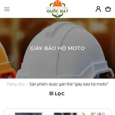
Skip
to
content
GIÀY BẢO HỘ MOTO
Trang chủ
/
Sản phẩm được gắn thẻ “giày bảo hộ moto”
LỌC