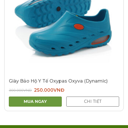
Giày Bảo Hộ Y Tế Oxypas Oxyva (Dynamic)
Giá
Giá
300.000
VNĐ
250.000
VNĐ
gốc
hiện
là:
tại
300.000VNĐ.
là:
MUA NGAY
CHI TIẾT
250.000VNĐ.