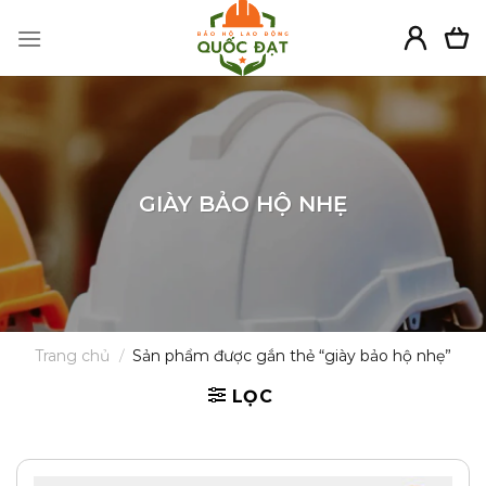
Skip
to
content
GIÀY BẢO HỘ NHẸ
Trang chủ
/
Sản phẩm được gắn thẻ “giày bảo hộ nhẹ”
LỌC