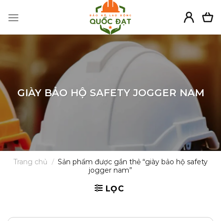
Skip
to
content
GIÀY BẢO HỘ SAFETY JOGGER NAM
Trang chủ
/
Sản phẩm được gắn thẻ “giày bảo hộ safety
jogger nam”
LỌC