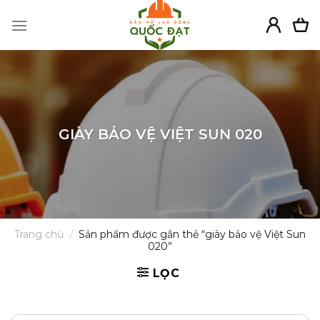
Skip
to
content
GIÀY BẢO VỆ VIỆT SUN 020
Trang chủ
/
Sản phẩm được gắn thẻ “giày bảo vệ Việt Sun
020”
LỌC