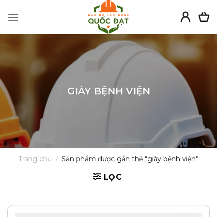
Skip
to
content
GIÀY BỆNH VIỆN
Trang chủ
/
Sản phẩm được gắn thẻ “giày bệnh viện”
LỌC