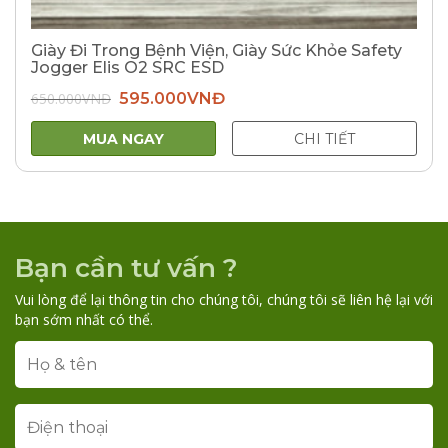
Giày Đi Trong Bệnh Viện, Giày Sức Khỏe Safety
Jogger Elis O2 SRC ESD
Giá
Giá
650.000
VNĐ
595.000
VNĐ
gốc
hiện
là:
tại
650.000VNĐ.
là:
MUA NGAY
CHI TIẾT
595.000VNĐ.
Bạn cần tư vấn ?
Vui lòng để lại thông tin cho chúng tôi, chúng tôi sẽ liên hệ lại với
bạn sớm nhất có thể.