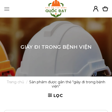
Skip
to
content
GIÀY ĐI TRONG BỆNH VIỆN
Trang chủ
/
Sản phẩm được gắn thẻ “giày đi trong bệnh
viện”
LỌC