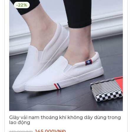
-22%
Giày vải nam thoáng khí không dây dùng trong
lao động
Giá
Giá
185.000
VNĐ
145.000
VNĐ