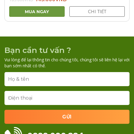
gốc
hiện
là:
tại
185.000VNĐ.
là:
MUA NGAY
CHI TIẾT
145.000VNĐ.
Bạn cần tư vấn ?
Vui lòng để lại thông tin cho chúng tôi, chúng tôi sẽ liên hệ lại với
bạn sớm nhất có thể.