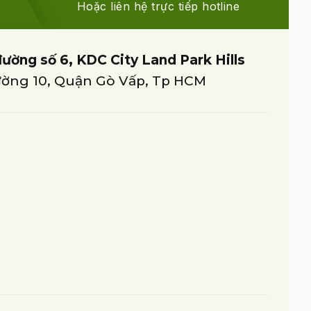
Hoặc liên hệ trực tiếp hotline
đường số 6, KDC City Land Park Hills
ờng 10, Quận Gò Vấp, Tp HCM