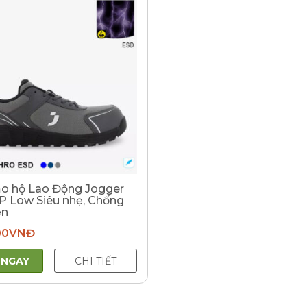
ảo hộ Lao Động Jogger
P Low Siêu nhẹ, Chống
ện
00
VNĐ
 NGAY
CHI TIẾT