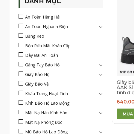
DANH MỤC
An Toàn Hàng Hải
An Toàn Nghành Điện
Băng Keo
Bồn Rửa Mắt Khẩn Cấp
Dây Đai An Toàn
Găng Tay Bảo Hộ
Giày Bảo Hộ
Giày b
Giày Bảo Vệ
AAK S1
tĩnh đi
Khẩu Trang Hoạt Tính
640.0
Kính Bảo Hộ Lao Động
Mặt Nạ Hàn Kính Hàn
MUA
Mặt Nạ Phòng Độc
Mũ Bảo Hộ Lao Động