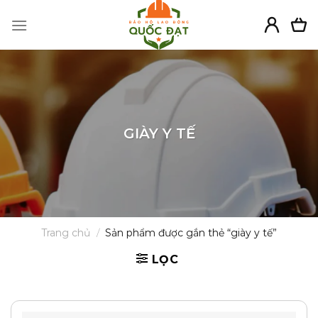
Skip
to
content
GIÀY Y TẾ
Trang chủ
/
Sản phẩm được gắn thẻ “giày y tế”
LỌC