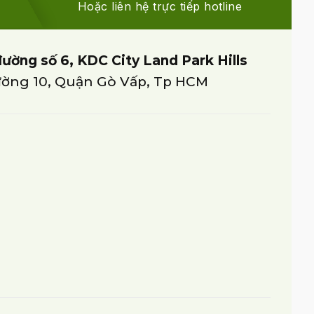
Hoặc liên hệ trực tiếp hotline
đường số 6, KDC City Land Park Hills
ờng 10, Quận Gò Vấp, Tp HCM