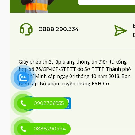
0888.290.334
Giấy phép thiết lập trang thông tin điện tử tổng
hợp số 76/GP-ICP-STTTT do Sở TTTT Thành phố
Hồ Chí Minh cấp ngày 04 tháng 10 năm 2013. Ban
Biên tập: Bộ phận truyền thông PVFCCo
0902706955
0888290334