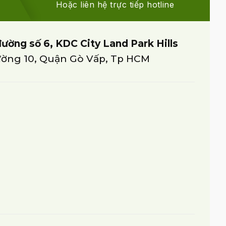
Hoặc liên hệ trực tiếp hotline
đường số 6, KDC City Land Park Hills
ờng 10, Quận Gò Vấp, Tp HCM