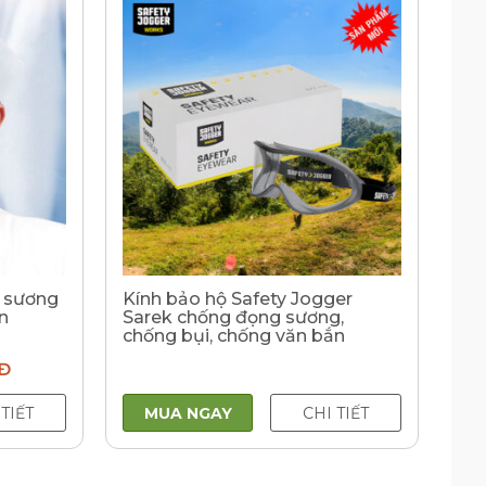
g sương
Kính bảo hộ Safety Jogger
n
Sarek chống đọng sương,
chống bụi, chống văn bắn
Đ
 TIẾT
MUA NGAY
CHI TIẾT