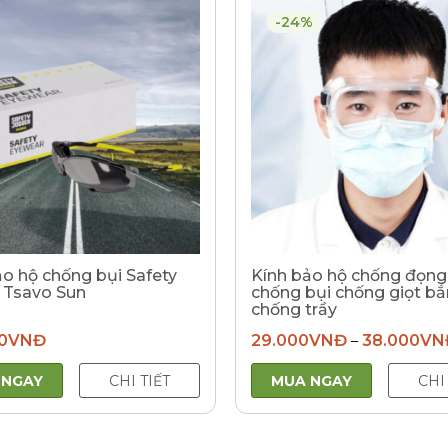
-24%
ảo hộ chống bụi Safety
Kính bảo hộ chống đọn
 Tsavo Sun
chống bụi chống giọt bắ
chống trầy
0
VNĐ
29.000
VNĐ
38.000
VN
–
 NGAY
CHI TIẾT
MUA NGAY
CHI