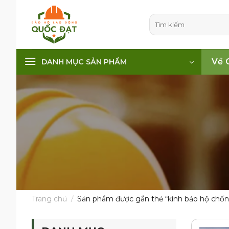
Skip
to
Tìm
kiếm:
content
Về 
DANH MỤC SẢN PHẨM
Trang chủ
/
Sản phẩm được gắn thẻ “kính bảo hộ chố