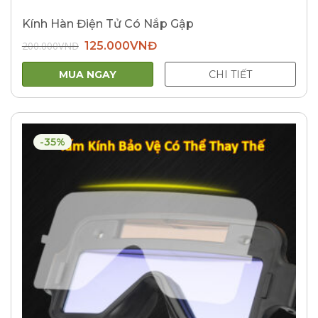
Kính Hàn Điện Tử Có Nắp Gập
Giá
Giá
200.000
VNĐ
125.000
VNĐ
gốc
hiện
là:
tại
200.000VNĐ.
là:
MUA NGAY
CHI TIẾT
125.000VNĐ.
-35%