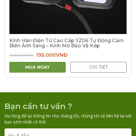
Kính Hàn Điện Tử Cao Cấp YZ06 Tự Động Cảm
Biến Ánh Sáng – Kính Mờ Bảo Vệ Kép
Giá
Giá
300.000
VNĐ
195.000
VNĐ
gốc
hiện
là:
tại
300.000VNĐ.
là:
MUA NGAY
CHI TIẾT
195.000VNĐ.
Bạn cần tư vấn ?
Vui lòng để lại thông tin cho chúng tôi, chúng tôi sẽ liên hệ lại với
bạn sớm nhất có thể.