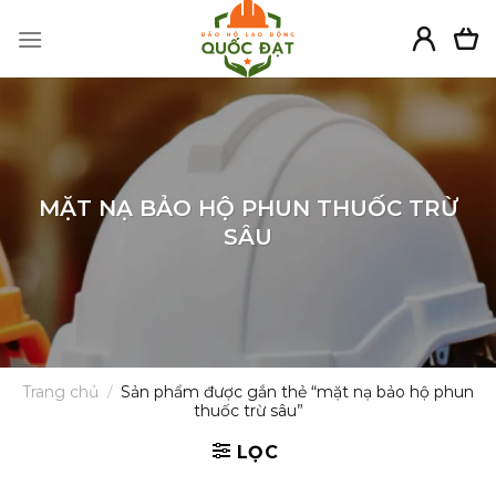
Skip
to
content
MẶT NẠ BẢO HỘ PHUN THUỐC TRỪ
SÂU
Trang chủ
/
Sản phẩm được gắn thẻ “mặt nạ bảo hộ phun
thuốc trừ sâu”
LỌC