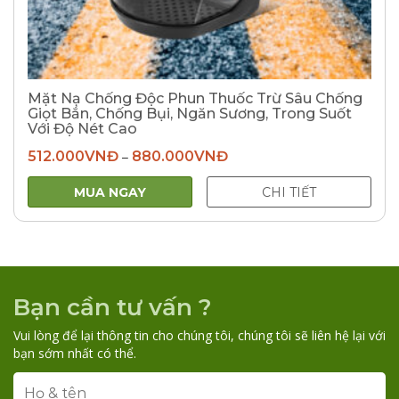
Mặt Nạ Chống Độc Phun Thuốc Trừ Sâu Chống
Giọt Bắn, Chống Bụi, Ngăn Sương, Trong Suốt
Với Độ Nét Cao
512.000
VNĐ
880.000
VNĐ
–
MUA NGAY
CHI TIẾT
Bạn cần tư vấn ?
Vui lòng để lại thông tin cho chúng tôi, chúng tôi sẽ liên hệ lại với
bạn sớm nhất có thể.