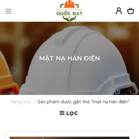
Skip
to
content
MẶT NẠ HÀN ĐIỆN
Trang chủ
/
Sản phẩm được gắn thẻ “mặt nạ hàn điện”
LỌC