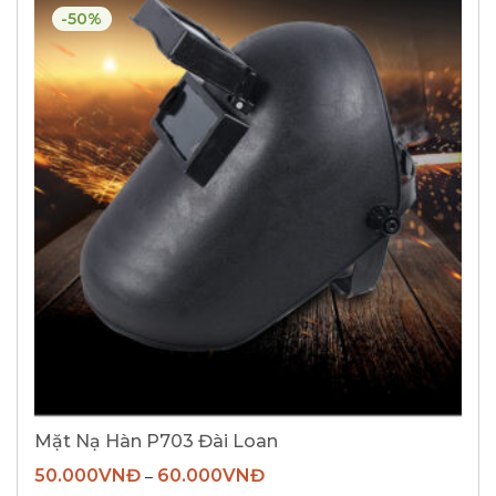
-50%
Mặt Nạ Hàn P703 Đài Loan
50.000
VNĐ
60.000
VNĐ
–