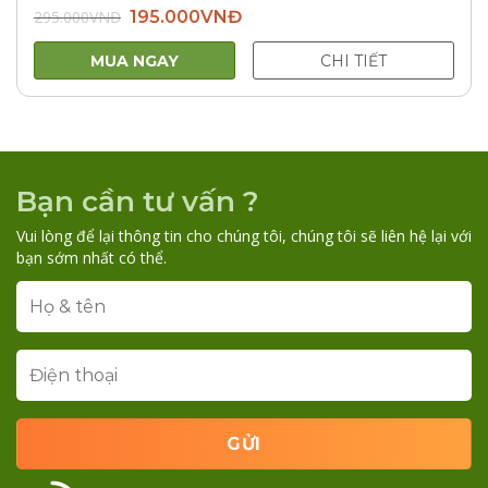
Giá
Giá
295.000
VNĐ
195.000
VNĐ
gốc
hiện
là:
tại
295.000VNĐ.
là:
MUA NGAY
CHI TIẾT
195.000VNĐ.
Bạn cần tư vấn ?
Vui lòng để lại thông tin cho chúng tôi, chúng tôi sẽ liên hệ lại với
bạn sớm nhất có thể.