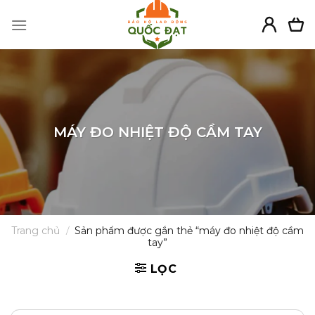
Skip
to
content
MÁY ĐO NHIỆT ĐỘ CẦM TAY
Trang chủ
/
Sản phẩm được gắn thẻ “máy đo nhiệt độ cầm
tay”
LỌC