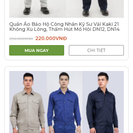
Quần Áo Bảo Hộ Công Nhân Kỹ Sư Vải Kaki 21
Không Xù Lông, Thấm Hút Mồ Hôi DN12, DN14
Giá
Giá
250.000
VNĐ
220.000
VNĐ
gốc
hiện
là:
tại
250.000VNĐ.
là:
MUA NGAY
CHI TIẾT
220.000VNĐ.