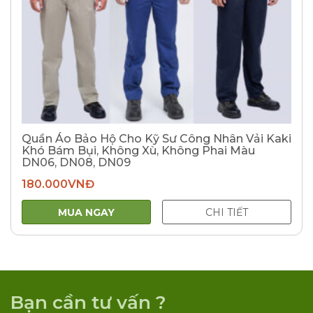
Quần Áo Bảo Hộ Cho Kỹ Sư Công Nhân Vải Kaki
Khó Bám Bụi, Không Xù, Không Phai Màu
DN06, DN08, DN09
180.000
VNĐ
MUA NGAY
CHI TIẾT
Bạn cần tư vấn ?