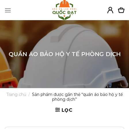
Skip
to
content
QUẦN ÁO BẢO HỘ Y TẾ PHÒNG DỊCH
Trang chủ
/
Sản phẩm được gắn thẻ “quần áo bảo hộ y tế
phòng dịch”
LỌC