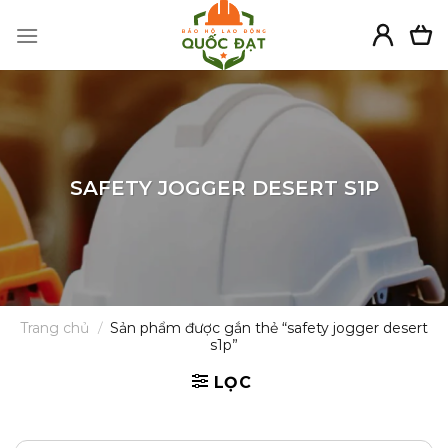
Skip
to
content
SAFETY JOGGER DESERT S1P
Trang chủ
/
Sản phẩm được gắn thẻ “safety jogger desert
s1p”
LỌC