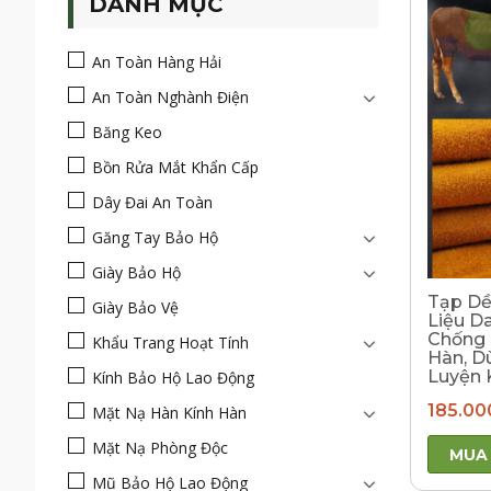
DANH MỤC
An Toàn Hàng Hải
An Toàn Nghành Điện
Băng Keo
Bồn Rửa Mắt Khẩn Cấp
Dây Đai An Toàn
Găng Tay Bảo Hộ
Giày Bảo Hộ
Tạp Dề
Giày Bảo Vệ
Liệu D
Chống 
Khẩu Trang Hoạt Tính
Hàn, D
Luyện 
Kính Bảo Hộ Lao Động
185.00
Mặt Nạ Hàn Kính Hàn
Mặt Nạ Phòng Độc
MUA
Mũ Bảo Hộ Lao Động