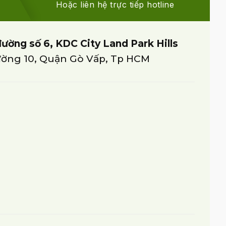
Hoặc liên hệ trực tiếp hotline
đường số 6, KDC City Land Park Hills
ờng 10, Quận Gò Vấp, Tp HCM