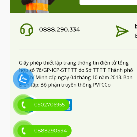
0888.290.334
Giấy phép thiết lập trang thông tin điện tử tổng
hợp số 76/GP-ICP-STTTT do Sở TTTT Thành phố
Hồ Chí Minh cấp ngày 04 tháng 10 năm 2013. Ban
Biên tập: Bộ phận truyền thông PVFCCo
0902706955
0888290334