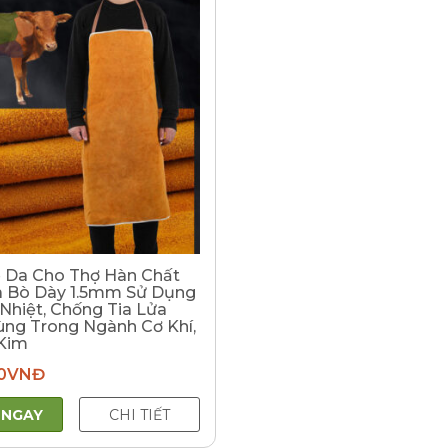
 Da Cho Thợ Hàn Chất
a Bò Dày 1.5mm Sử Dụng
Nhiệt, Chống Tia Lửa
ùng Trong Ngành Cơ Khí,
Kim
0
VNĐ
 NGAY
CHI TIẾT