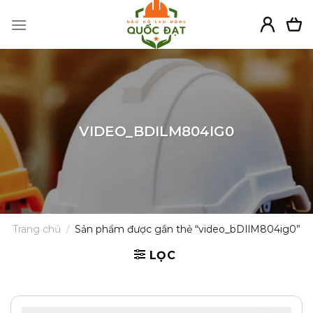
Skip
to
content
VIDEO_BDILM804IG0
Trang chủ
/
Sản phẩm được gắn thẻ “video_bDIlM804ig0”
LỌC