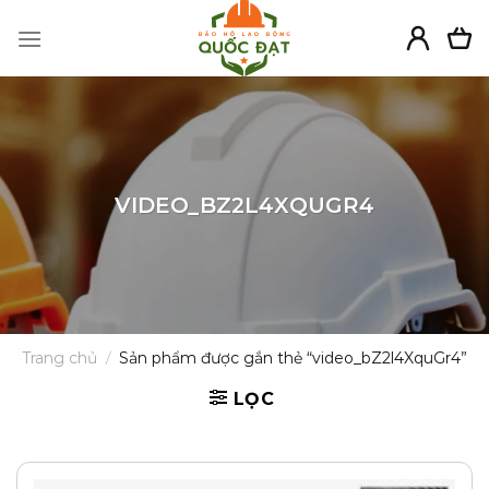
Skip
to
content
VIDEO_BZ2L4XQUGR4
Trang chủ
/
Sản phẩm được gắn thẻ “video_bZ2l4XquGr4”
LỌC