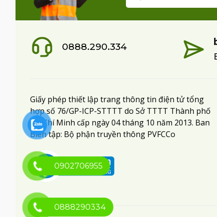
0888.290.334
Giấy phép thiết lập trang thông tin điện tử tổng
hợp số 76/GP-ICP-STTTT do Sở TTTT Thành phố
Hồ Chí Minh cấp ngày 04 tháng 10 năm 2013. Ban
Biên tập: Bộ phận truyền thông PVFCCo
0902706955
0888290334