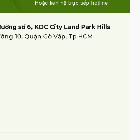
Hoặc liên hệ trực tiếp hotline
đường số 6, KDC City Land Park Hills
ờng 10, Quận Gò Vấp, Tp HCM