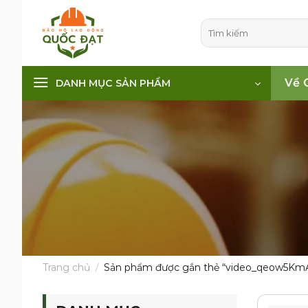
Skip
to
Tìm
kiếm:
content
Về 
DANH MỤC SẢN PHẨM
Trang chủ
/
Sản phẩm được gắn thẻ “video_qeow5K