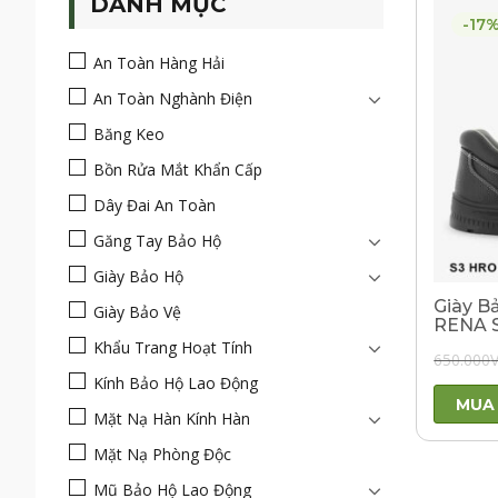
DANH MỤC
-17
An Toàn Hàng Hải
An Toàn Nghành Điện
Băng Keo
Bồn Rửa Mắt Khẩn Cấp
Dây Đai An Toàn
Găng Tay Bảo Hộ
Giày Bảo Hộ
Giày B
Giày Bảo Vệ
RENA 
Khẩu Trang Hoạt Tính
650.000
Kính Bảo Hộ Lao Động
MUA
Mặt Nạ Hàn Kính Hàn
Mặt Nạ Phòng Độc
Mũ Bảo Hộ Lao Động