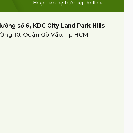
Hoặc liên hệ trực tiếp hotline
đường số 6, KDC City Land Park Hills
ờng 10, Quận Gò Vấp, Tp HCM