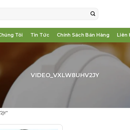
Chúng Tôi
Tin Tức
Chính Sách Bán Hàng
Liên
VIDEO_VXLW8UHV2JY
2jY”