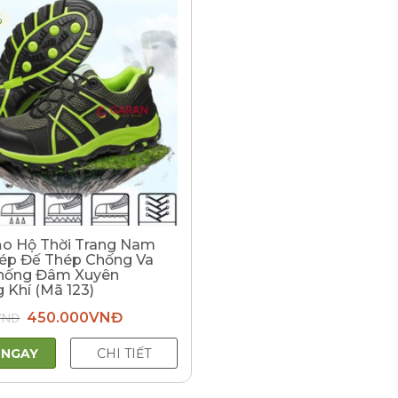
%
ảo Hộ Thời Trang Nam
ép Đế Thép Chống Va
hống Đâm Xuyên
 Khí (Mã 123)
Giá
Giá
VNĐ
450.000
VNĐ
gốc
hiện
là:
tại
600.000VNĐ.
là:
 NGAY
CHI TIẾT
450.000VNĐ.