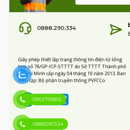
0888.290.334
Giấy phép thiết lập trang thông tin điện tử tổng
hợp số 76/GP-ICP-STTTT do Sở TTTT Thành phố
Hồ Chí Minh cấp ngày 04 tháng 10 năm 2013. Ban
Biên tập: Bộ phận truyền thông PVFCCo
0902706955
0888290334