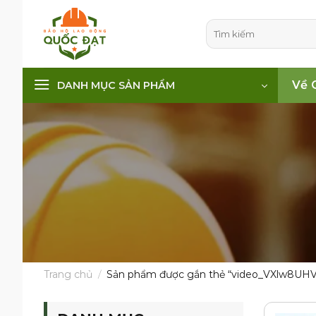
Skip
to
Tìm
kiếm:
content
Về 
DANH MỤC SẢN PHẨM
Trang chủ
/
Sản phẩm được gắn thẻ “video_VXlw8UHV