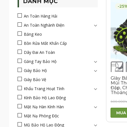
DANH MỤC
-25
An Toàn Hàng Hải
An Toàn Nghành Điện
Băng Keo
Bồn Rửa Mắt Khẩn Cấp
Dây Đai An Toàn
Găng Tay Bảo Hộ
Giày Bảo Hộ
Giày B
Giày Bảo Vệ
Mũi Th
Đập, C
Khẩu Trang Hoạt Tính
Thoáng
Kính Bảo Hộ Lao Động
600.000
Mặt Nạ Hàn Kính Hàn
MUA
Mặt Nạ Phòng Độc
Mũ Bảo Hộ Lao Động