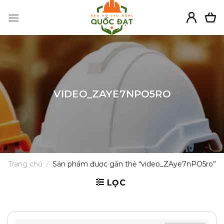
Skip
to
content
VIDEO_ZAYE7NPO5RO
Trang chủ
/
Sản phẩm được gắn thẻ “video_ZAye7nPO5ro”
LỌC