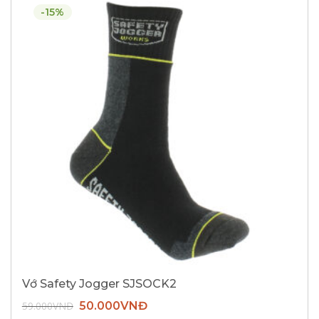
-15%
Vớ Safety Jogger SJSOCK2
Giá
Giá
59.000
VNĐ
50.000
VNĐ
gốc
hiện