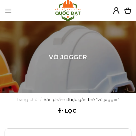
Skip
to
content
VỚ JOGGER
Trang chủ
/
Sản phẩm được gắn thẻ “vớ jogger”
LỌC