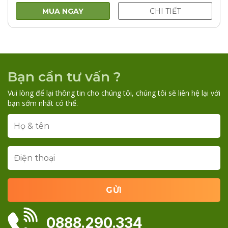
là:
tại
59.000VNĐ.
là:
MUA NGAY
CHI TIẾT
50.000VNĐ.
Bạn cần tư vấn ?
Vui lòng để lại thông tin cho chúng tôi, chúng tôi sẽ liên hệ lại với
bạn sớm nhất có thể.
0888.290.334