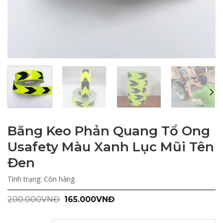
Băng Keo Phản Quang Tổ Ong
Usafety Màu Xanh Lục Mũi Tên
Đen
Tình trạng:
Còn hàng
Giá
Giá
200.000
VNĐ
165.000
VNĐ
gốc
hiện
là:
tại
200.000VNĐ.
là: