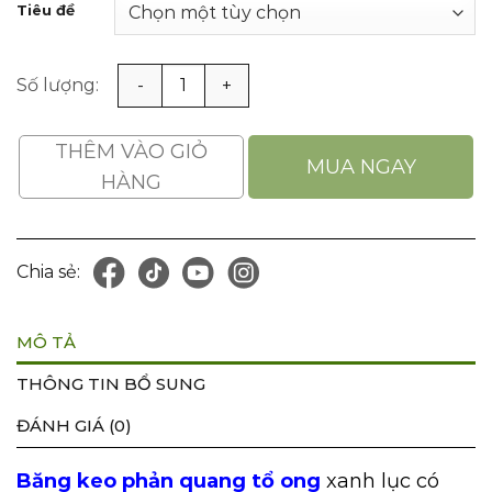
Tiêu đề
165.000VNĐ.
Băng Keo Phản Quang Tổ Ong Usafety Màu Xanh Lục Mũ
THÊM VÀO GIỎ
MUA NGAY
HÀNG
Chia sẻ:
MÔ TẢ
THÔNG TIN BỔ SUNG
ĐÁNH GIÁ (0)
Băng keo phản quang tổ ong
xanh lục có